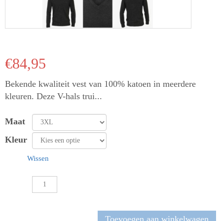
€
84,95
Bekende kwaliteit vest van 100% katoen in meerdere
kleuren. Deze V-hals trui...
Maat
Kleur
Wissen
Casa
Moda
V-
hals
Toevoegen aan winkelwagen