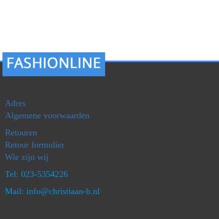
Adres
Algemene voorwaarden
Retouren
Retour formulier
Wie zijn wij
Tel: 023-5354226
Mail: info@christiaan-b.nl