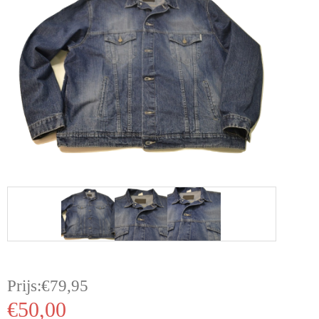
Prijs:
€
79,95
€
50,00