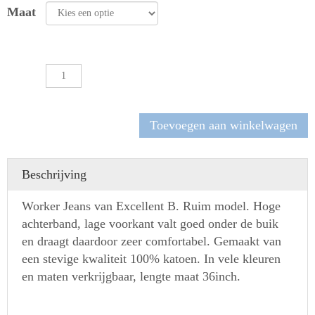
Maat
Worker
jeans
Excellent
B
Toevoegen aan winkelwagen
aantal
Beschrijving
Worker Jeans van Excellent B. Ruim model. Hoge
achterband, lage voorkant valt goed onder de buik
en draagt daardoor zeer comfortabel. Gemaakt van
een stevige kwaliteit 100% katoen. In vele kleuren
en maten verkrijgbaar, lengte maat 36inch.